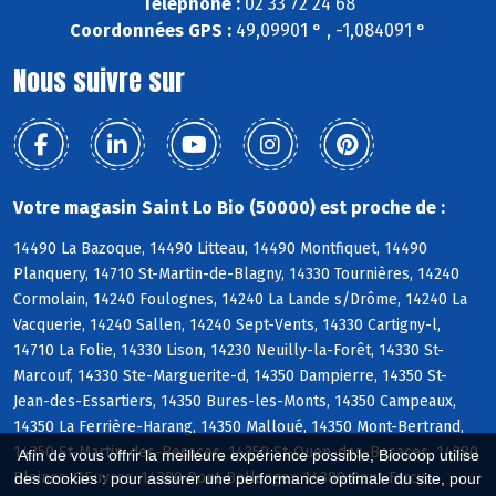
Téléphone :
02 33 72 24 68
Coordonnées GPS :
49,09901 ° , -1,084091 °
Nous suivre sur
Votre magasin Saint Lo Bio (50000) est proche de :
14490 La Bazoque, 14490 Litteau, 14490 Montfiquet, 14490
Planquery, 14710 St-Martin-de-Blagny, 14330 Tournières, 14240
Cormolain, 14240 Foulognes, 14240 La Lande s/Drôme, 14240 La
Vacquerie, 14240 Sallen, 14240 Sept-Vents, 14330 Cartigny-l,
14710 La Folie, 14330 Lison, 14230 Neuilly-la-Forêt, 14330 St-
Marcouf, 14330 Ste-Marguerite-d, 14350 Dampierre, 14350 St-
Jean-des-Essartiers, 14350 Bures-les-Monts, 14350 Campeaux,
14350 La Ferrière-Harang, 14350 Malloué, 14350 Mont-Bertrand,
14350 St-Martin-des-Besaces, 14350 St-Ouen-des-Besaces, 14380
Afin de vous offrir la meilleure expérience possible, Biocoop utilise
Pleines-OEuvres, 14380 Pont-Bellanger, 14380 Pont-Farcy
des cookies : pour assurer une performance optimale du site, pour