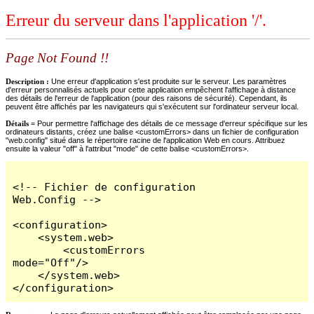
Erreur du serveur dans l'application '/'.
Page Not Found !!
Description :
Une erreur d'application s'est produite sur le serveur. Les paramètres
d'erreur personnalisés actuels pour cette application empêchent l'affichage à distance
des détails de l'erreur de l'application (pour des raisons de sécurité). Cependant, ils
peuvent être affichés par les navigateurs qui s'exécutent sur l'ordinateur serveur local.
Détails =
Pour permettre l'affichage des détails de ce message d'erreur spécifique sur les
ordinateurs distants, créez une balise <customErrors> dans un fichier de configuration
"web.config" situé dans le répertoire racine de l'application Web en cours. Attribuez
ensuite la valeur "off" à l'attribut "mode" de cette balise <customErrors>.
<!-- Fichier de configuration 
Web.Config -->

<configuration>

    <system.web>

        <customErrors 
mode="Off"/>

    </system.web>

</configuration>