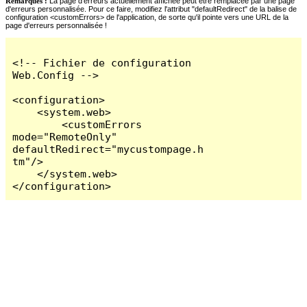
Remarques :
La page d'erreurs actuellement affichée peut être remplacée par une page
d'erreurs personnalisée. Pour ce faire, modifiez l'attribut "defaultRedirect" de la balise de
configuration <customErrors> de l'application, de sorte qu'il pointe vers une URL de la
page d'erreurs personnalisée !
<!-- Fichier de configuration 
Web.Config -->

<configuration>

    <system.web>

        <customErrors 
mode="RemoteOnly" 
defaultRedirect="mycustompage.h
tm"/>

    </system.web>

</configuration>