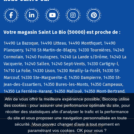
Votre magasin Saint Lo Bio (50000) est proche de :
14490 La Bazoque, 14490 Litteau, 14490 Montfiquet, 14490
Planquery, 14710 St-Martin-de-Blagny, 14330 Tournières, 14240
Cormolain, 14240 Foulognes, 14240 La Lande s/Drôme, 14240 La
Vacquerie, 14240 Sallen, 14240 Sept-Vents, 14330 Cartigny-l,
14710 La Folie, 14330 Lison, 14230 Neuilly-la-Forêt, 14330 St-
Marcouf, 14330 Ste-Marguerite-d, 14350 Dampierre, 14350 St-
Jean-des-Essartiers, 14350 Bures-les-Monts, 14350 Campeaux,
14350 La Ferrière-Harang, 14350 Malloué, 14350 Mont-Bertrand,
14350 St-Martin-des-Besaces, 14350 St-Ouen-des-Besaces, 14380
Afin de vous offrir la meilleure expérience possible, Biocoop utilise
Pleines-OEuvres, 14380 Pont-Bellanger, 14380 Pont-Farcy
des cookies : pour assurer une performance optimale du site, pour
récolter des statistiques afin d'analyser le trafic et la performance
du site et vous proposer une navigation personnalisée en toute
sécurité. Vous pouvez changer d'avis à tout moment en
Biocoop.fr
Le réseau Biocoop
paramétrant vos cookies. OK pour vous ?
Copyright Biocoop 2026