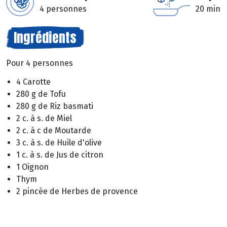
4 personnes
20 min
Ingrédients
Pour 4 personnes
4 Carotte
280 g de Tofu
280 g de Riz basmati
2 c. à s. de Miel
2 c. à c de Moutarde
3 c. à s. de Huile d'olive
1 c. à s. de Jus de citron
1 Oignon
Thym
2 pincée de Herbes de provence