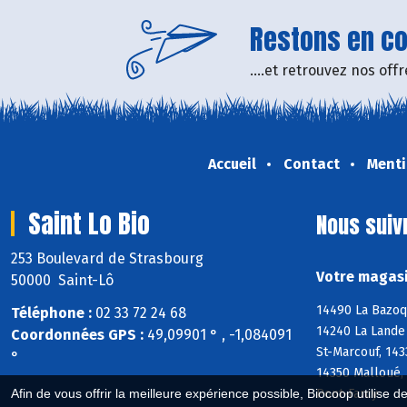
Restons en con
....et retrouvez nos of
Accueil
Contact
Menti
Saint Lo Bio
Nous suiv
253 Boulevard de Strasbourg
Votre magasi
50000 Saint-Lô
14490 La Bazoqu
Téléphone :
02 33 72 24 68
14240 La Lande 
Coordonnées GPS :
49,09901 ° , -1,084091
St-Marcouf, 143
°
14350 Malloué,
Pont-Farcy
Afin de vous offrir la meilleure expérience possible, Biocoop utilise d