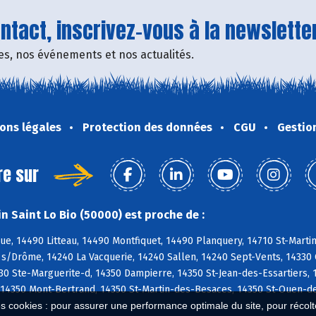
tact, inscrivez-vous à la newsletter
fres, nos événements et nos actualités.
ons légales
Protection des données
CGU
Gestio
re sur
n Saint Lo Bio (50000) est proche de :
e, 14490 Litteau, 14490 Montfiquet, 14490 Planquery, 14710 St-Marti
s/Drôme, 14240 La Vacquerie, 14240 Sallen, 14240 Sept-Vents, 14330 Ca
30 Ste-Marguerite-d, 14350 Dampierre, 14350 St-Jean-des-Essartiers,
 14350 Mont-Bertrand, 14350 St-Martin-des-Besaces, 14350 St-Ouen-d
es cookies : pour assurer une performance optimale du site, pour récolter