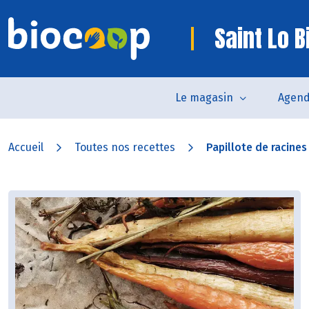
Saint Lo B
Le magasin
Agen
Accueil
Toutes nos recettes
Papillote de racines