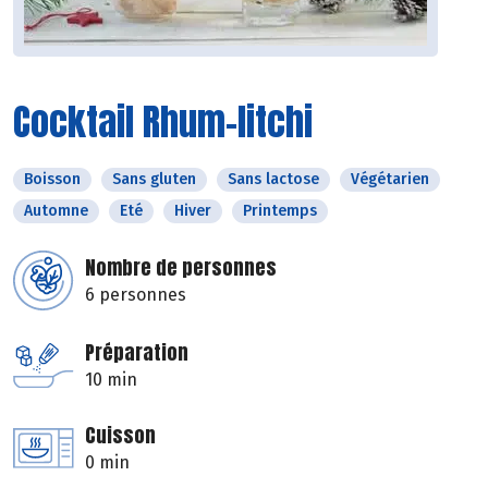
Cocktail Rhum-litchi
Boisson
Sans gluten
Sans lactose
Végétarien
Automne
Eté
Hiver
Printemps
Nombre de personnes
6 personnes
Préparation
10 min
Cuisson
0 min