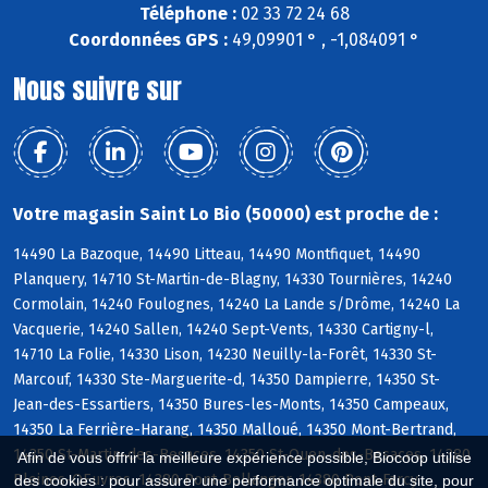
Téléphone :
02 33 72 24 68
Coordonnées GPS :
49,09901 ° , -1,084091 °
Nous suivre sur
Votre magasin Saint Lo Bio (50000) est proche de :
14490 La Bazoque, 14490 Litteau, 14490 Montfiquet, 14490
Planquery, 14710 St-Martin-de-Blagny, 14330 Tournières, 14240
Cormolain, 14240 Foulognes, 14240 La Lande s/Drôme, 14240 La
Vacquerie, 14240 Sallen, 14240 Sept-Vents, 14330 Cartigny-l,
14710 La Folie, 14330 Lison, 14230 Neuilly-la-Forêt, 14330 St-
Marcouf, 14330 Ste-Marguerite-d, 14350 Dampierre, 14350 St-
Jean-des-Essartiers, 14350 Bures-les-Monts, 14350 Campeaux,
14350 La Ferrière-Harang, 14350 Malloué, 14350 Mont-Bertrand,
14350 St-Martin-des-Besaces, 14350 St-Ouen-des-Besaces, 14380
Afin de vous offrir la meilleure expérience possible, Biocoop utilise
Pleines-OEuvres, 14380 Pont-Bellanger, 14380 Pont-Farcy
des cookies : pour assurer une performance optimale du site, pour