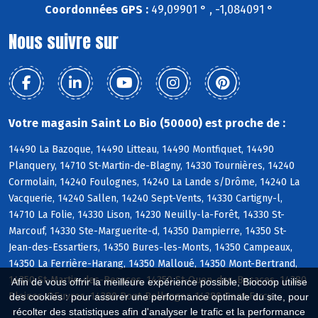
Coordonnées GPS :
49,09901 ° , -1,084091 °
Nous suivre sur
Votre magasin Saint Lo Bio (50000) est proche de :
14490 La Bazoque, 14490 Litteau, 14490 Montfiquet, 14490
Planquery, 14710 St-Martin-de-Blagny, 14330 Tournières, 14240
Cormolain, 14240 Foulognes, 14240 La Lande s/Drôme, 14240 La
Vacquerie, 14240 Sallen, 14240 Sept-Vents, 14330 Cartigny-l,
14710 La Folie, 14330 Lison, 14230 Neuilly-la-Forêt, 14330 St-
Marcouf, 14330 Ste-Marguerite-d, 14350 Dampierre, 14350 St-
Jean-des-Essartiers, 14350 Bures-les-Monts, 14350 Campeaux,
14350 La Ferrière-Harang, 14350 Malloué, 14350 Mont-Bertrand,
14350 St-Martin-des-Besaces, 14350 St-Ouen-des-Besaces, 14380
Afin de vous offrir la meilleure expérience possible, Biocoop utilise
Pleines-OEuvres, 14380 Pont-Bellanger, 14380 Pont-Farcy
des cookies : pour assurer une performance optimale du site, pour
récolter des statistiques afin d'analyser le trafic et la performance