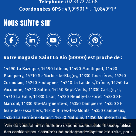
Téléphone :
02 33 72 24 68
Coordonnées GPS :
49,09901 ° , -1,084091 °
Nous suivre sur
Votre magasin Saint Lo Bio (50000) est proche de :
14490 La Bazoque, 14490 Litteau, 14490 Montfiquet, 14490
Planquery, 14710 St-Martin-de-Blagny, 14330 Tournières, 14240
Cormolain, 14240 Foulognes, 14240 La Lande s/Drôme, 14240 La
Vacquerie, 14240 Sallen, 14240 Sept-Vents, 14330 Cartigny-l,
14710 La Folie, 14330 Lison, 14230 Neuilly-la-Forêt, 14330 St-
Marcouf, 14330 Ste-Marguerite-d, 14350 Dampierre, 14350 St-
Jean-des-Essartiers, 14350 Bures-les-Monts, 14350 Campeaux,
14350 La Ferrière-Harang, 14350 Malloué, 14350 Mont-Bertrand,
14350 St-Martin-des-Besaces, 14350 St-Ouen-des-Besaces, 14380
Afin de vous offrir la meilleure expérience possible, Biocoop utilise
Pleines-OEuvres, 14380 Pont-Bellanger, 14380 Pont-Farcy
des cookies : pour assurer une performance optimale du site, pour