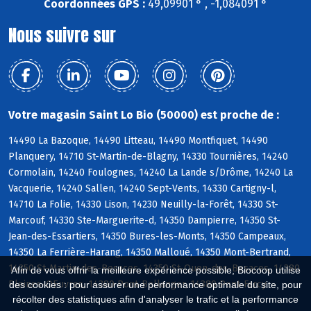
Coordonnées GPS :
49,09901 ° , -1,084091 °
Nous suivre sur
Votre magasin Saint Lo Bio (50000) est proche de :
14490 La Bazoque, 14490 Litteau, 14490 Montfiquet, 14490
Planquery, 14710 St-Martin-de-Blagny, 14330 Tournières, 14240
Cormolain, 14240 Foulognes, 14240 La Lande s/Drôme, 14240 La
Vacquerie, 14240 Sallen, 14240 Sept-Vents, 14330 Cartigny-l,
14710 La Folie, 14330 Lison, 14230 Neuilly-la-Forêt, 14330 St-
Marcouf, 14330 Ste-Marguerite-d, 14350 Dampierre, 14350 St-
Jean-des-Essartiers, 14350 Bures-les-Monts, 14350 Campeaux,
14350 La Ferrière-Harang, 14350 Malloué, 14350 Mont-Bertrand,
14350 St-Martin-des-Besaces, 14350 St-Ouen-des-Besaces, 14380
Afin de vous offrir la meilleure expérience possible, Biocoop utilise
Pleines-OEuvres, 14380 Pont-Bellanger, 14380 Pont-Farcy
des cookies : pour assurer une performance optimale du site, pour
récolter des statistiques afin d'analyser le trafic et la performance