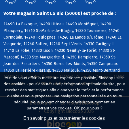
Votre magasin Saint Lo Bio (50000) est proche de :
14490 La Bazoque, 14490 Litteau, 14490 Montfiquet, 14490
Planquery, 14710 St-Martin-de-Blagny, 14330 Tournières, 14240
Cormolain, 14240 Foulognes, 14240 La Lande s/Drôme, 14240 La
Vacquerie, 14240 Sallen, 14240 Sept-Vents, 14330 Cartigny-l,
14710 La Folie, 14330 Lison, 14230 Neuilly-la-Forêt, 14330 St-
Marcouf, 14330 Ste-Marguerite-d, 14350 Dampierre, 14350 St-
Jean-des-Essartiers, 14350 Bures-les-Monts, 14350 Campeaux,
14350 La Ferrière-Harang, 14350 Malloué, 14350 Mont-Bertrand,
14350 St-Martin-des-Besaces, 14350 St-Ouen-des-Besaces, 14380
Afin de vous offrir la meilleure expérience possible, Biocoop utilise
Pleines-OEuvres, 14380 Pont-Bellanger, 14380 Pont-Farcy
des cookies : pour assurer une performance optimale du site, pour
récolter des statistiques afin d'analyser le trafic et la performance
du site et vous proposer une navigation personnalisée en toute
sécurité. Vous pouvez changer d'avis à tout moment en
Biocoop.fr
Le réseau Biocoop
paramétrant vos cookies. OK pour vous ?
Copyright Biocoop 2026
En savoir plus et paramétrer les cookies