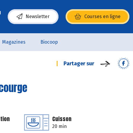
Newsletter
Courses en ligne
(s’ouvre dans une nouvelle fenêtre)
Magazines
Biocoop
Partager sur
 courge
tion
Cuisson
20 min