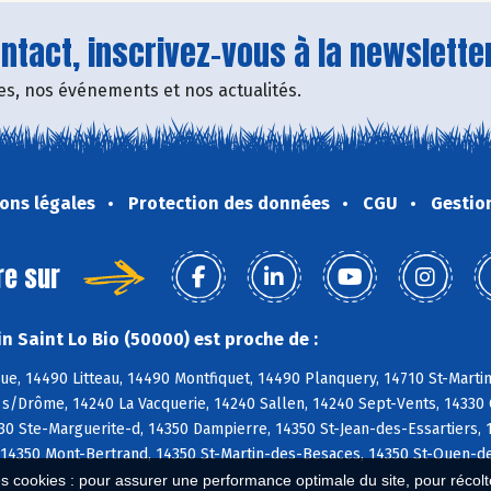
tact, inscrivez-vous à la newsletter
fres, nos événements et nos actualités.
ons légales
Protection des données
CGU
Gestio
re sur
n Saint Lo Bio (50000) est proche de :
e, 14490 Litteau, 14490 Montfiquet, 14490 Planquery, 14710 St-Marti
s/Drôme, 14240 La Vacquerie, 14240 Sallen, 14240 Sept-Vents, 14330 Ca
30 Ste-Marguerite-d, 14350 Dampierre, 14350 St-Jean-des-Essartiers,
 14350 Mont-Bertrand, 14350 St-Martin-des-Besaces, 14350 St-Ouen-d
es cookies : pour assurer une performance optimale du site, pour récolter