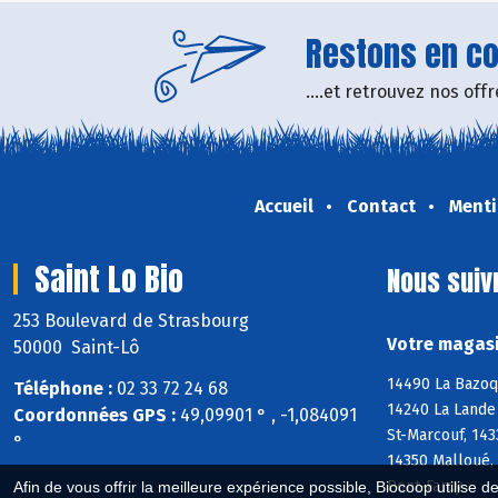
Restons en con
....et retrouvez nos of
Accueil
Contact
Menti
Saint Lo Bio
Nous suiv
253 Boulevard de Strasbourg
Votre magasi
50000 Saint-Lô
14490 La Bazoqu
Téléphone :
02 33 72 24 68
14240 La Lande 
Coordonnées GPS :
49,09901 ° , -1,084091
St-Marcouf, 143
°
14350 Malloué,
Pont-Farcy
Afin de vous offrir la meilleure expérience possible, Biocoop utilise d