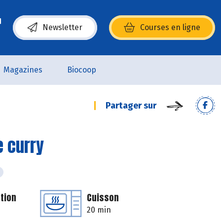
Newsletter
Courses en ligne
(s’ouvre dans une nouvelle fenêtre)
Magazines
Biocoop
Partager sur
 curry
tion
Cuisson
20 min