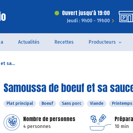
io
Ouvert jusqu'à 19:00
Jeudi : 9h00 - 19h00
da
Actualités
Recettes
Producteurs
t sa...
Samoussa de boeuf et sa sauce
Plat principal
Boeuf
Sans porc
Viande
Printemps
Nombre de personnes
Prépara
4 personnes
10 min