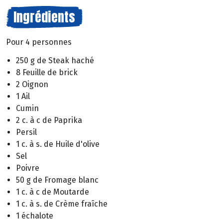
Ingrédients
Pour 4 personnes
250 g de Steak haché
8 Feuille de brick
2 Oignon
1 Ail
Cumin
2 c. à c de Paprika
Persil
1 c. à s. de Huile d'olive
Sel
Poivre
50 g de Fromage blanc
1 c. à c de Moutarde
1 c. à s. de Crème fraîche
1 échalote