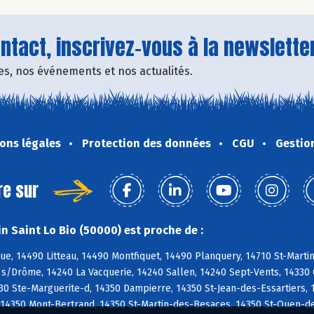
tact, inscrivez-vous à la newsletter
fres, nos événements et nos actualités.
ons légales
Protection des données
CGU
Gestio
re sur
n Saint Lo Bio (50000) est proche de :
e, 14490 Litteau, 14490 Montfiquet, 14490 Planquery, 14710 St-Marti
s/Drôme, 14240 La Vacquerie, 14240 Sallen, 14240 Sept-Vents, 14330 Ca
30 Ste-Marguerite-d, 14350 Dampierre, 14350 St-Jean-des-Essartiers,
 14350 Mont-Bertrand, 14350 St-Martin-des-Besaces, 14350 St-Ouen-d