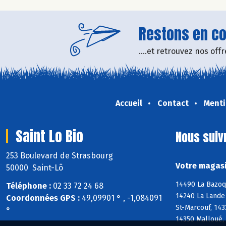
Restons en con
....et retrouvez nos of
Accueil
Contact
Menti
Saint Lo Bio
Nous suiv
253 Boulevard de Strasbourg
Votre magasi
50000 Saint-Lô
14490 La Bazoqu
Téléphone :
02 33 72 24 68
14240 La Lande 
Coordonnées GPS :
49,09901 ° , -1,084091
St-Marcouf, 143
°
14350 Malloué,