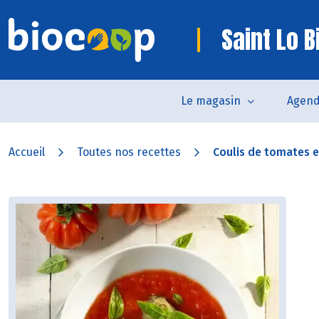
Saint Lo B
Le magasin
Agen
Accueil
Toutes nos recettes
Coulis de tomates et