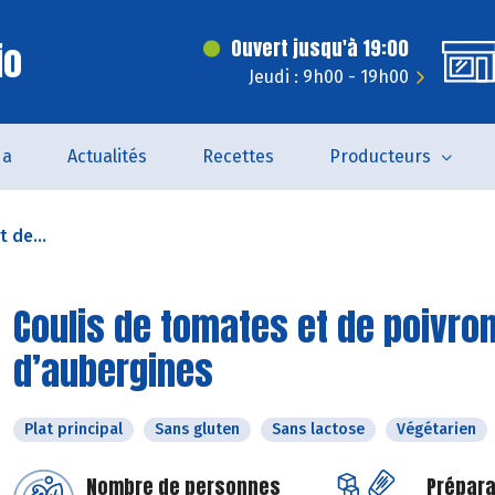
io
Ouvert jusqu'à 19:00
Jeudi : 9h00 - 19h00
da
Actualités
Recettes
Producteurs
 de...
Coulis de tomates et de poivro
d’aubergines
Plat principal
Sans gluten
Sans lactose
Végétarien
Nombre de personnes
Prépara